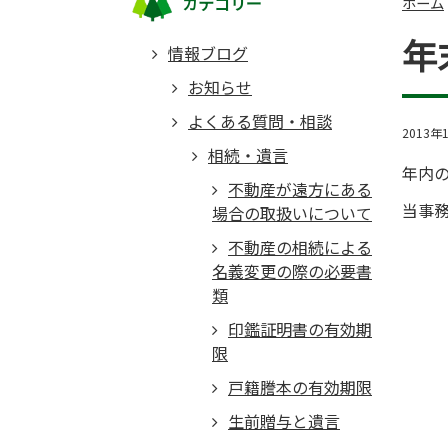
カテゴリー
ホーム
年
情報ブログ
お知らせ
よくある質問・相談
2013年
相続・遺言
年内
不動産が遠方にある
当事
場合の取扱いについて
不動産の相続による
名義変更の際の必要書
類
印鑑証明書の有効期
限
戸籍謄本の有効期限
生前贈与と遺言