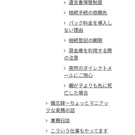
遺言書保管制度
相続手続の依頼先
パック料金を導入し
ない理由
相続登記の期限
貸金庫を利用する際
の注意
突然のダイレクトメ
ールにご用心
親が子よりも先に死
亡した場合
備忘録～ちょっとマニアッ
クな実務の話
業務日誌
こういう仕事もやってます