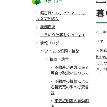
カテゴリー
ホーム
暮
備忘録～ちょっとマニアッ
クな実務の話
業務日誌
2011年
こういう仕事もやってます
さて
情報ブログ
入間
よくある質問・相談
http:
相続・遺言
しま
不動産が遠方にある
ら、リ
場合の取扱いについて
不動産の相続による
名義変更の際の必要書
類
印鑑証明書の有効期
限