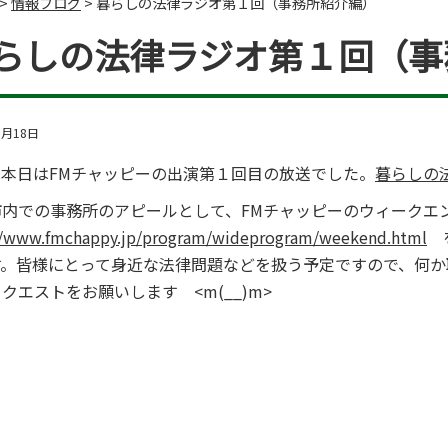
>
情報ブログ
>
暮らしの法律ラジオ第１回（事務所紹介編）
らしの法律ラジオ第１回（事
6月18日
、本日はFMチャッピーの出演第１回目の放送でした。
暮らしの法
市内での事務所のアピールとして、FMチャッピーのウィークエ
//www.fmchappy.jp/program/wideprogram/weekend.html
を
す。皆様にとって身近な法律問題などを扱う予定ですので、何か
クエストをお願いします <m(__)m>