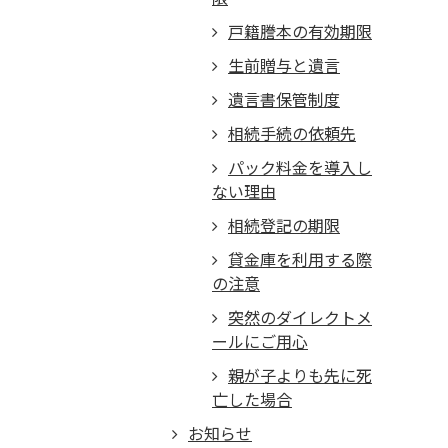
戸籍謄本の有効期限
生前贈与と遺言
遺言書保管制度
相続手続の依頼先
パック料金を導入し
ない理由
相続登記の期限
貸金庫を利用する際
の注意
突然のダイレクトメ
ールにご用心
親が子よりも先に死
亡した場合
お知らせ