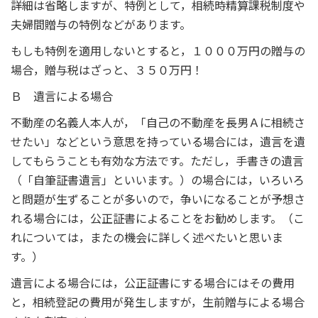
詳細は省略しますが、特例として，相続時精算課税制度や
夫婦間贈与の特例などがあります。
もしも特例を適用しないとすると，１０００万円の贈与の
場合，贈与税はざっと、３５０万円！
Ｂ 遺言による場合
不動産の名義人本人が，「自己の不動産を長男Ａに相続さ
せたい」などという意思を持っている場合には，遺言を遺
してもらうことも有効な方法です。ただし，手書きの遺言
（「自筆証書遺言」といいます。）の場合には，いろいろ
と問題が生ずることが多いので，争いになることが予想さ
れる場合には，公正証書によることをお勧めします。（こ
れについては，またの機会に詳しく述べたいと思いま
す。）
遺言による場合には，公正証書にする場合にはその費用
と，相続登記の費用が発生しますが，生前贈与による場合