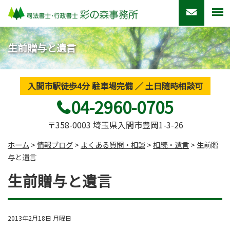
生前贈与と遺言
入間市駅徒歩4分 駐車場完備 ／ 土日随時相談可
04-2960-0705
〒358-0003 埼玉県入間市豊岡1-3-26
ホーム
>
情報ブログ
>
よくある質問・相談
>
相続・遺言
>
生前贈
与と遺言
生前贈与と遺言
2013年2月18日 月曜日