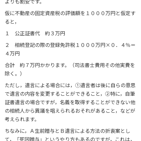
よりも割安です。
仮に不動産の固定資産税の評価額を１０００万円と仮定す
ると，
１ 公正証書代 約３万円
２ 相続登記の際の登録免許税１０００万円×０．４％＝
４万円
合計 約７万円かかります。（司法書士費用その他実費を
除く。）
ただし，遺言による場合には，①遺言者は後に自らの意思
で遺言の内容を変更することができること，②特に，自筆
証書遺言の場合ですが，名義を取得することができない他
の相続人から異議を唱えられるおそれがあること，などが
考えられます。
ちなみに，Ａ生前贈与とＢ遺言による方法の折衷案とし
て，「死因贈与」というやり方もあるのですが，これは，