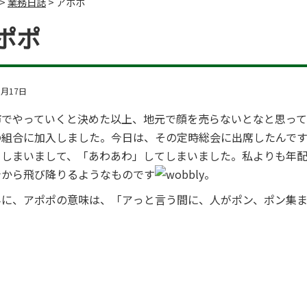
>
業務日誌
>
アポポ
ポポ
5月17日
市でやっていくと決めた以上、地元で顔を売らないとなと思っ
の組合に加入しました。今日は、その定時総会に出席したんで
てしまいまして、「あわあわ」してしまいました。私よりも年
台から飛び降りるようなものです
。
みに、アポポの意味は、「アっと言う間に、人がポン、ポン集
す