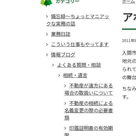
カテゴリー
ホーム
ア
備忘録～ちょっとマニアッ
クな実務の話
業務日誌
2011年
こういう仕事もやってます
入間
情報ブログ
地元
よくある質問・相談
られ
相続・遺言
の舞
不動産が遠方にある
ちな
場合の取扱いについて
不動産の相続による
名義変更の際の必要書
類
印鑑証明書の有効期
限