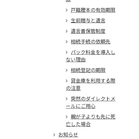
戸籍謄本の有効期限
生前贈与と遺言
遺言書保管制度
相続手続の依頼先
パック料金を導入し
ない理由
相続登記の期限
貸金庫を利用する際
の注意
突然のダイレクトメ
ールにご用心
親が子よりも先に死
亡した場合
お知らせ