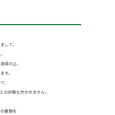
りまして、
た。
を造成の上、
います。
ので、
との折衝も欠かせません。
めの書類を