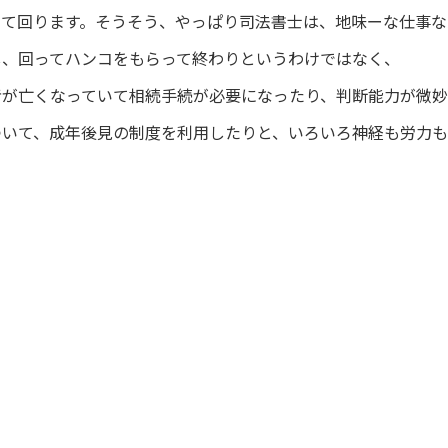
って回ります。そうそう、やっぱり司法書士は、地味ーな仕事な
し、回ってハンコをもらって終わりというわけではなく、
者が亡くなっていて相続手続が必要になったり、判断能力が微
ついて、成年後見の制度を利用したりと、いろいろ神経も労力も
産の相続、売買、離婚等による名義変更等の登記手続、遺言書
所沢市、ほか全国対応 司法書士 彩の森事務所