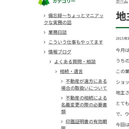
カテゴリー
ホーム
地
備忘録～ちょっとマニアッ
クな実務の話
業務日誌
2015年
こういう仕事もやってます
今月
情報ブログ
うち
よくある質問・相談
相続・遺言
この
不動産が遠方にある
ショ
場合の取扱いについて
地主
不動産の相続による
とて
名義変更の際の必要書
類
で、
印鑑証明書の有効期
今回
限