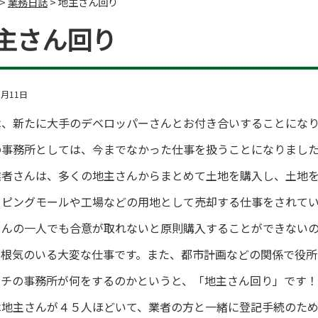
>
業務日誌
>
地主さん回り
主さん回り
3月11日
は、新たに大手のデベロッパーさんとお付き合いすることにな
の事務所としては、今までなかった仕事を扱うことになりまし
業者さんは、多くの地主さんからまとめて土地を購入し、土地
ッピングモールや工場などの用地として売却する仕事をされて
さんの一人でも合意が取れないと原則購入することができない
も根気のいる大変な仕事です。また、都市計画などの関係で役所
ウチの事務所が何をするのかというと、「地主さん回り」です！
は地主さんが４５人ほどいて、業者の方と一緒に登記手続のた