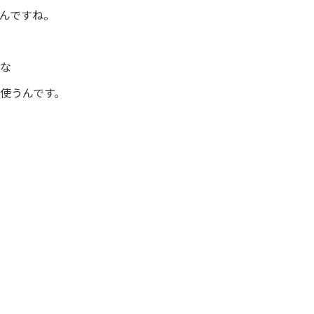
んですね。
妙な
使うんです。
の作成、抵当権抹消入間市、飯能市、狭山