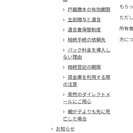
もら
戸籍謄本の有効期限
ただ
生前贈与と遺言
所有
遺言書保管制度
方に
相続手続の依頼先
パック料金を導入し
ない理由
不動
相続登記の期限
市、
貸金庫を利用する際
の注意
突然のダイレクトメ
ールにご用心
親が子よりも先に死
亡した場合
お知らせ