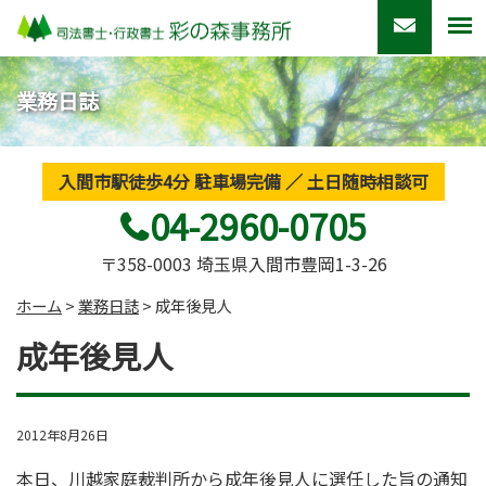
業務日誌
入間市駅徒歩4分 駐車場完備 ／ 土日随時相談可
04-2960-0705
〒358-0003 埼玉県入間市豊岡1-3-26
ホーム
>
業務日誌
>
成年後見人
成年後見人
2012年8月26日
本日、川越家庭裁判所から成年後見人に選任した旨の通知