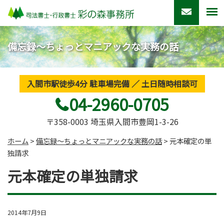
備忘録～ちょっとマニアックな実務の話
入間市駅徒歩4分 駐車場完備 ／ 土日随時相談可
04-2960-0705
〒358-0003 埼玉県入間市豊岡1-3-26
ホーム
>
備忘録～ちょっとマニアックな実務の話
>
元本確定の単
独請求
元本確定の単独請求
2014年7月9日